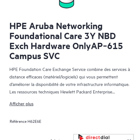
HPE Aruba Networking
Foundational Care 3Y NBD
Exch Hardware OnlyAP‑615
Campus SVC
HPE Foundation Care Exchange Service combine des services à
distance efficaces (matériel/logiciels) qui vous permettent
d’améliorer la disponibilité de votre infrastructure informatique.
Les ressources techniques Hewlett Packard Enterprise
collaborent avec votre équipe informatique pour résoudre les
Afficher plus
problèmes matériels et logiciels survenus sur vos produits HPE.
Référence
H62E6E
Le service d’échange matériel propose un échange de pièces
fiable et rapide pour les produits Hewlett Packard Enterprise
éligibles. Alternative pratique et économique au support