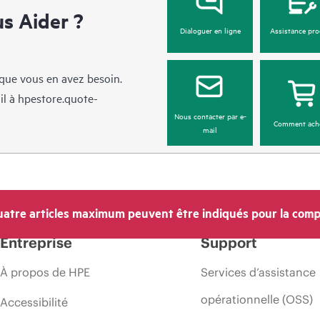
 Aider ?
Dialoguer en ligne
Assistance pro
sque vous en avez besoin.
il à
hpestore.quote-
Nous contacter par e-
Comment ach
mail
atre articles maximum peuvent être indiqués pour la comp
Entreprise
Support
À propos de HPE
Services d’assistance
opérationnelle (OSS)
Accessibilité