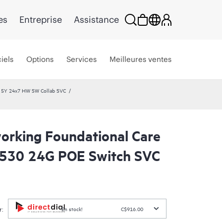
es
Entreprise
Assistance
iels
Options
Services
Meilleures ventes
e 5Y 24x7 HW SW Collab SVC
rking Foundational Care
2530 24G POE Switch SVC
r:
En stock!
C$916.00