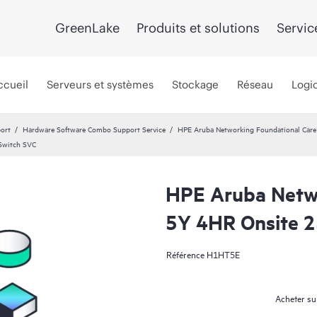
GreenLake
Produits et solutions
Servic
ccueil
Serveurs et systèmes
Stockage
Réseau
Logic
port
Hardware Software Combo Support Service
HPE Aruba Networking Foundational Car
Switch SVC
HPE Aruba Netwo
5Y 4HR Onsite 
Référence
H1HT5E
Acheter su