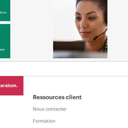
duits
eter
araison.
Ressources client
Nous contacter
Formation