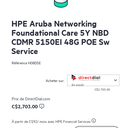
HPE Aruba Networking
Foundational Care 5Y NBD
CDMR 5150EI 48G POE Sw
Service
Référence
H08DSE
Acheter sur:
En stock!
C$2,703.00
Prix de
DirectDial.com
C$2,703.00
À partir de
C$92
/ mois avec HPE Financial Services