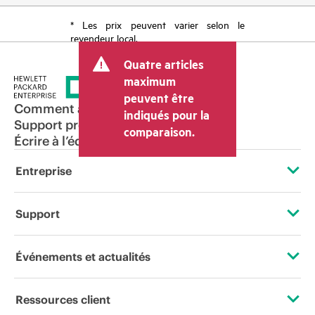
* Les prix peuvent varier selon le
revendeur local.
Quatre articles
maximum
peuvent être
Comment acheter
indiqués pour la
Support produit
comparaison.
Écrire à l’équipe commerciale
Entreprise
À propos de HPE
Support
Accessibilité
Services d’assistance opérationnelle (OSS)
Événements et actualités
Carrières
Retour et recyclage de produits
Événements
Ressources client
Responsabilité d’entreprise