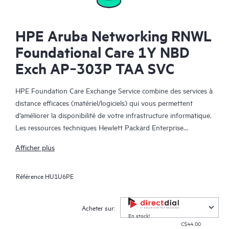
HPE Aruba Networking RNWL
Foundational Care 1Y NBD
Exch AP‑303P TAA SVC
HPE Foundation Care Exchange Service combine des services à
distance efficaces (matériel/logiciels) qui vous permettent
d’améliorer la disponibilité de votre infrastructure informatique.
Les ressources techniques Hewlett Packard Enterprise
collaborent avec votre équipe informatique pour résoudre les
Afficher plus
problèmes matériels et logiciels survenus sur vos produits HPE.
Référence
HU1U6PE
Le service d’échange matériel propose un échange de pièces
fiable et rapide pour les produits Hewlett Packard Enterprise
éligibles. Alternative pratique et économique au support
Acheter sur:
technique sur site, HPE Foundation Care Exchange cible plus
En stock!
C$44.00
spécifiquement les produits faciles à expédier et dont vous