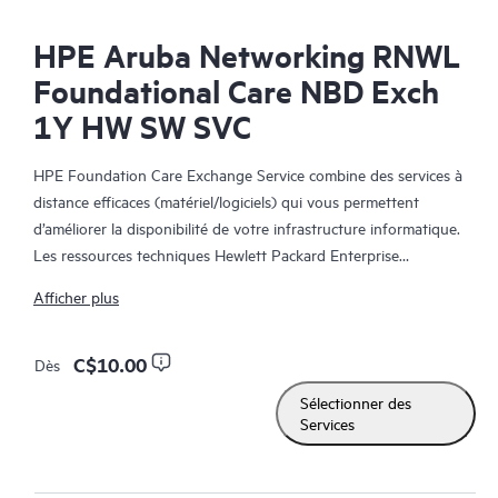
HPE Aruba Networking RNWL
Foundational Care NBD Exch
1Y HW SW SVC
HPE Foundation Care Exchange Service combine des services à
distance efficaces (matériel/logiciels) qui vous permettent
d’améliorer la disponibilité de votre infrastructure informatique.
Les ressources techniques Hewlett Packard Enterprise
collaborent avec votre équipe informatique pour résoudre les
Afficher plus
problèmes matériels et logiciels survenus sur vos produits HPE.
Le service d’échange matériel propose un échange de pièces
C$10.00
Dès
fiable et rapide pour les produits Hewlett Packard Enterprise
Sélectionner des
éligibles. Alternative pratique et économique au support
Services
technique sur site, HPE Foundation Care Exchange cible plus
spécifiquement les produits faciles à expédier et dont vous
pouvez facilement restaurer les données à partir de fichiers de