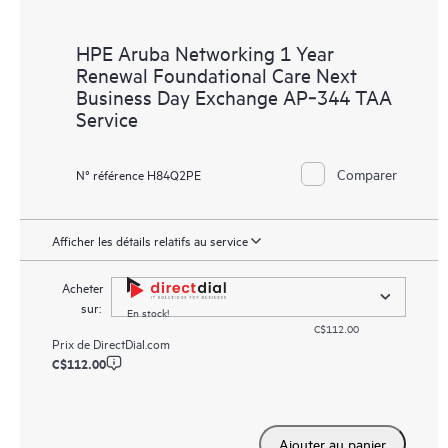
HPE Aruba Networking 1 Year
Renewal Foundational Care Next
Business Day Exchange AP‑344 TAA
Service
Comparer
N° référence H84Q2PE
Afficher les détails relatifs au service
Acheter
sur:
En stock!
C$112.00
Prix de
DirectDial.com
C$112.00
Ajouter au panier