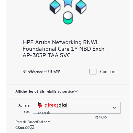
HPE Aruba Networking RNWL
Foundational Care 1Y NBD Exch
AP‑303P TAA SVC
Comparer
N° référence HU1U6PE
Afficher les détails relatifs au service
Acheter
sur:
En stock!
C$44.00
Prix de
DirectDial.com
C$44.00