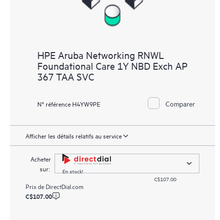
HPE Aruba Networking RNWL
Foundational Care 1Y NBD Exch AP
367 TAA SVC
Comparer
N° référence H4YW9PE
Afficher les détails relatifs au service
Acheter
sur:
En stock!
C$107.00
Prix de
DirectDial.com
C$107.00