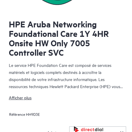
HPE Aruba Networking
Foundational Care 1Y 4HR
Onsite HW Only 7005
Controller SVC
Le service HPE Foundation Care est composé de services
matériels et logiciels complets destinés à accroître la
disponibilité de votre infrastructure informatique. Les
ressources techniques Hewlett Packard Enterprise (HPE) vous
offrent une assistance et collaborent avec votre équipe
Afficher plus
informatique pour vous aider à résoudre les problèmes
matériels et logiciels liés aux matériels et logiciels HPE et
Référence
HH9D3E
certains produits tiers.
Pour les matériels couverts par HPE Foundation Care, le service