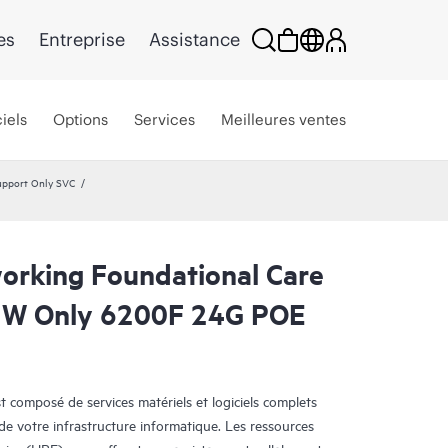
es
Entreprise
Assistance
iels
Options
Services
Meilleures ventes
upport Only SVC
rking Foundational Care
HW Only 6200F 24G POE
 composé de services matériels et logiciels complets
é de votre infrastructure informatique. Les ressources