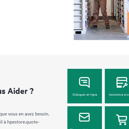
 Aider ?
Dialoguer en ligne
Assistance pro
sque vous en avez besoin.
il à
hpestore.quote-
Nous contacter par e-