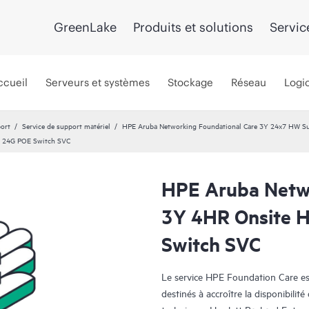
GreenLake
Produits et solutions
Servic
ccueil
Serveurs et systèmes
Stockage
Réseau
Logic
port
Service de support matériel
HPE Aruba Networking Foundational Care 3Y 24x7 HW S
F 24G POE Switch SVC
HPE Aruba Netwo
3Y 4HR Onsite 
Switch SVC
Le service HPE Foundation Care est
destinés à accroître la disponibilit