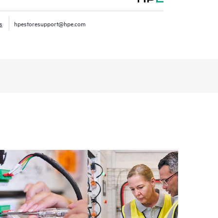
s
hpestoresupport@hpe.com