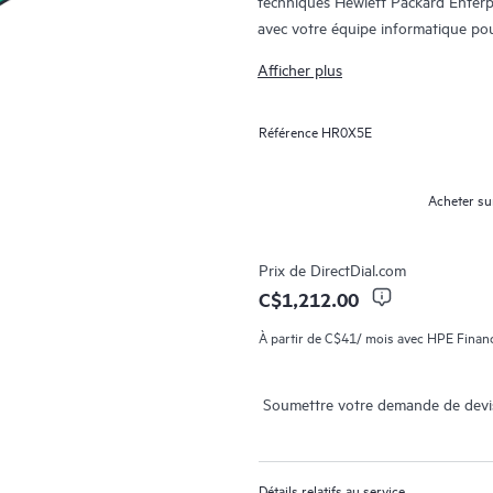
techniques Hewlett Packard Enterpr
avec votre équipe informatique pou
logiciels liés aux matériels et logici
Afficher plus
Pour les matériels couverts par HPE 
Référence
HR0X5E
support à distance, ainsi que la rép
nécessaire pour résoudre le problèm
peut également inclure le support lo
Acheter su
incidents liés à certains logiciels a
Contactez HPE pour en savoir plus s
Prix de
DirectDial.com
votre couverture matérielle. Pour l
C$1,212.00
Care, HPE fournit une prise en char
À partir de
C$41
/ mois avec HPE Financ
correctifs des logiciels.
Soumettre votre demande de devi
Détails relatifs au service