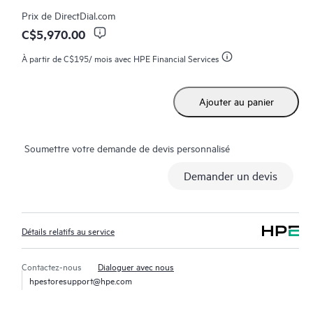
La configuration du périphérique, les tests de vérification
Prix de
DirectDial.com
finaux et la session de formation pour ce service sont fournis à
C$5,970.00
distance. Une prestation sur site de ces services est possible
À partir de
C$195
/ mois avec HPE Financial Services
dans certaines régions, mais peut entraîner des coûts
supplémentaires. Pour plus d’informations, contactez votre
représentant
Ajouter au panier
HPE local. Veuillez également vous référer à la section Limites
du service ci-dessous pour avoir plus d’informations.
Soumettre votre demande de devis personnalisé
Demander un devis
Détails relatifs au service
Contactez-nous
Dialoguer avec nous
hpestoresupport@hpe.com