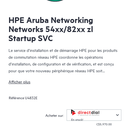
HPE Aruba Networking
Networks 54xx/82xx zl
Startup SVC
Le service d’installation et de démarrage HPE pour les produits
de commutation réseau HPE coordonne les opérations
d’installation, de configuration et de vérification, et est conçu
pour que votre nouveau périphérique réseau HPE soit
rapidement opérationnel et connecté à votre infrastructure
Afficher plus
réseau.
Référence
U4832E
Ce service est disponible pour certains produits de
commutation réseau HPE. Avec ce service, vous bénéficiez
également d’une session d’orientation de durée limitée sur les
Acheter sur:
fonctionnalités de produit qui ont été installées.
En stock!
C$5,970.00