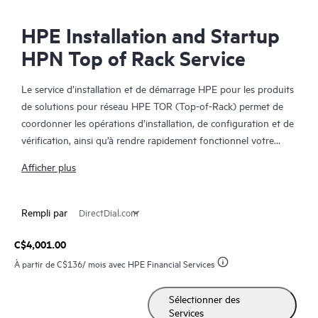
HPE Installation and Startup
HPN Top of Rack Service
Le service d’installation et de démarrage HPE pour les produits
de solutions pour réseau HPE TOR (Top-of-Rack) permet de
coordonner les opérations d’installation, de configuration et de
vérification, ainsi qu’à rendre rapidement fonctionnel votre
nouveau périphérique réseau HPE et de le connecter
Afficher plus
simplement à votre infrastructure réseau.
Ce service est disponible pour certains produits de
Rempli par
commutation HPE. Dans le cadre de ce service, vous recevrez
également une courte session de formation sur les fonctions du
C$4,001.00
produit installé.
À partir de
C$136
/ mois avec HPE Financial Services
La configuration du périphérique, les tests de vérification
Sélectionner des
finaux et la session de formation pour ce service sont fournis à
Services