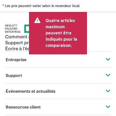
* Les prix peuvent varier selon le revendeur local.
Quatre articles
maximum
peuvent être
Comment acheter
indiqués pour la
Support produit
comparaison.
Écrire à l’équipe commerciale
Entreprise
À propos de HPE
Support
Accessibilité
Services d’assistance opérationnelle (OSS)
Événements et actualités
Carrières
Retour et recyclage de produits
Événements
Ressources client
Responsabilité d’entreprise
Support produit