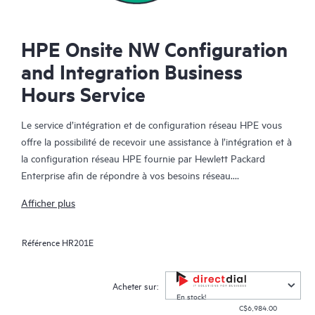
HPE Onsite NW Configuration
and Integration Business
Hours Service
Le service d’intégration et de configuration réseau HPE vous
offre la possibilité de recevoir une assistance à l’intégration et à
la configuration réseau HPE fournie par Hewlett Packard
Enterprise afin de répondre à vos besoins réseau.
Afficher plus
Lorsque vous achetez ce service, un spécialiste technique HPE
est affecté à votre organisation pour la durée des heures
Référence
HR201E
achetées et vous assiste dans les activités d’intégration et de
configuration réseau HPE, convenues d’un commun accord,
que vous êtes le seul à mener.
Acheter sur:
En stock!
C$6,984.00
Vous avez la possibilité de choisir parmi différents activités de