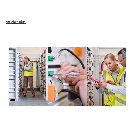
disponibilité locale du service. L’admissibilité des produits peut
varier. Pour plus d’informations sur la disponibilité du service et
l’admissibilité des produits, contactez votre revendeur HPE.
Afficher plus
Indépendamment de votre fenêtre de couverture, les incidents
affectant le matériel ou les logiciels couverts peuvent être
signalés à HPE par téléphone ou sur le portail Web (selon le
mode de communication disponible localement), ou sous la
forme d’un événement de signalement d’équipement
automatisé via la solution HPE de support à distance en ligne
(24 heures sur 24, 7 jours sur 7).
HPE offre trois niveaux de service distincts pour les produits
couverts par Foundation Care :
• Service Jour ouvré suivant HPE Foundation Care
• Service 24h/24 7j/7 HPE Foundation Care
• Service Réparation sur appel HPE Foundation Care