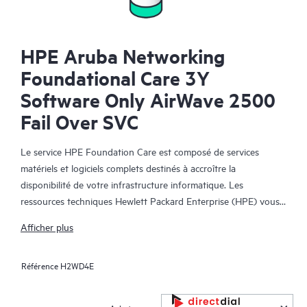
HPE Aruba Networking
Foundational Care 3Y
Software Only AirWave 2500
Fail Over SVC
Le service HPE Foundation Care est composé de services
matériels et logiciels complets destinés à accroître la
disponibilité de votre infrastructure informatique. Les
ressources techniques Hewlett Packard Enterprise (HPE) vous
offrent une assistance et collaborent avec votre équipe
Afficher plus
informatique pour vous aider à résoudre les problèmes
matériels et logiciels liés aux matériels et logiciels HPE et
Référence
H2WD4E
certains produits tiers.
Pour les matériels couverts par HPE Foundation Care, le service