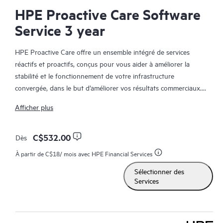
HPE Proactive Care Software
Service 3 year
HPE Proactive Care offre un ensemble intégré de services
réactifs et proactifs, conçus pour vous aider à améliorer la
stabilité et le fonctionnement de votre infrastructure
convergée, dans le but d’améliorer vos résultats commerciaux.
Dans un environnement convergent et virtualisé complexe, de
Afficher plus
nombreux composants ont besoin de fonctionner ensemble
efficacement. HPE Proactive Care a été spécifiquement conçu
pour prendre en charge les appareils dans ces environnements,
C$532.00
Dès
en offrant une solution de support amélioré qui couvre les
À partir de
C$18
/ mois avec HPE Financial Services
serveurs, les systèmes d’exploitation, les hyperviseurs, le
Sélectionner des
stockage, les SAN et les réseaux.
Services
En cas d’incident de service, HPE Proactive Care assure une
expérience téléphonique améliorée avec l’accès à des
techniciens spécialisés en solutions qui géreront votre dossier