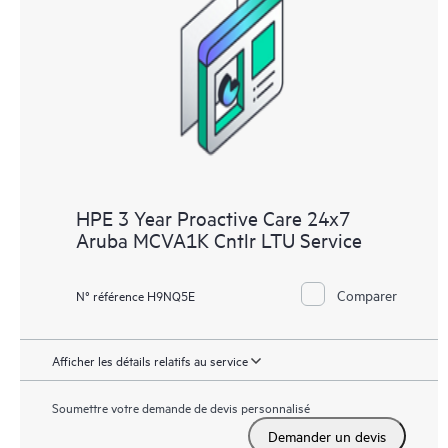
fournit une liste de recommandations pour maintenir votre
infrastructure couverte par HPE Proactive Care aux niveaux de
versions recommandés. Vous recevrez régulièrement une
analyse proactive de vos appareils couverts par HPE Proactive
Care pour identifier et résoudre les problèmes de configuration.
HPE Proactive Care génère également des rapports d’incidents
trimestriels pour vous aider à identifier les problèmes récurrents
et vous éviter de les reproduire.
HPE 3 Year Proactive Care 24x7
Aruba MCVA1K Cntlr LTU Service
Comparer
N° référence H9NQ5E
Afficher les détails relatifs au service
Soumettre votre demande de devis personnalisé
Demander un devis