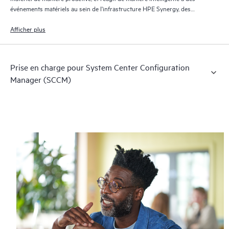
événements matériels au sein de l'infrastructure HPE Synergy, des
serveurs ProLiant, des boîtiers, de HPE Virtual Connect et des systèmes
de stockage HPE.
Afficher plus
Prise en charge pour System Center Configuration
Manager (SCCM)