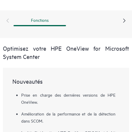
des serveurs HPE ProLiant et de HPE BladeSystem dans les
consoles Microsoft System Center, les administrateurs
bénéficient d’un meilleur contrôle sur leurs environnements
Fonctions
technologiques. Cela garantit la cohérence du déploiement
logiciel et des mises à jour et permet une réponse plus
rapide en cas de panne du serveur ou du système de
stockage, réduisant ainsi le risque de temps d’arrêt.
Optimisez votre HPE OneView for Microsoft
System Center
Nouveautés
Prise en charge des dernières versions de HPE
OneView.
Amélioration de la performance et de la détection
dans SCOM.