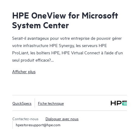
HPE OneView for Microsoft
System Center
Serait-il avantageux pour votre entreprise de pouvoir gérer
votre infrastructure HPE Synergy, les serveurs HPE
ProLiant, les boîtiers HPE, HPE Virtual Connect à l’aide d’un
seul produit efficace?
Afficher plus
HPE OneView pour Microsoft System Center permet une
intégration transparente des puissantes fonctionnalités de
gestion de HPE Synergy, HPE ProLiant et HPE BladeSystem
dans Microsoft® System Center. Fournies sous licence avec
QuickSpecs
Fiche technique
HPE Synergy et HPE OneView, ces extensions proposent un
dispositif d’alerte et de suivi complet de la santé de votre
système, des mises à jour des pilotes et des
Contactez-nous
Dialoguer avec nous
hpestoresupport@hpe.com
microprogrammes, et un inventaire détaillé. Grâce à
l’intégration des fonctionnalités de gestion de HPE Synergy,