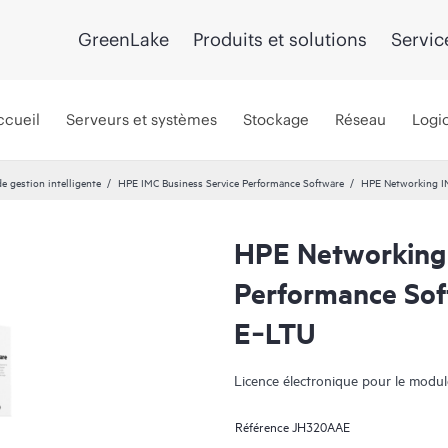
GreenLake
Produits et solutions
Servic
ccueil
Serveurs et systèmes
Stockage
Réseau
Logic
de gestion intelligente
HPE IMC Business Service Performance Software
HPE Networking IM
HPE Networking 
Performance Sof
E‑LTU
Licence électronique pour le modu
Référence
JH320AAE