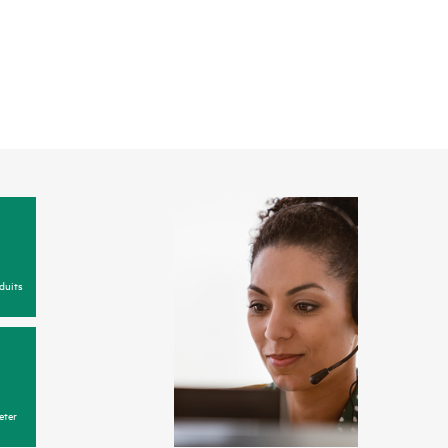
duits
eter