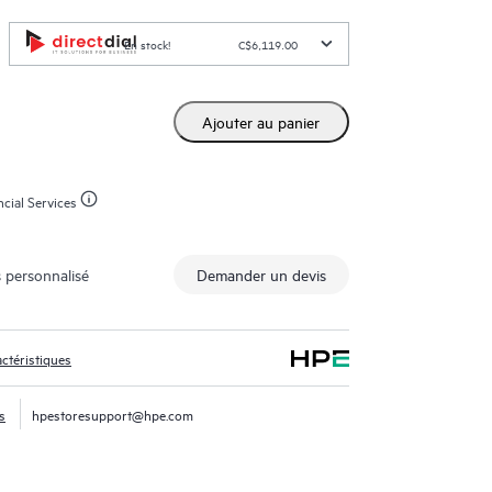
En stock!
C$6,119.00
Ajouter au panier
cial Services
 personnalisé
Demander un devis
ctéristiques
s
hpestoresupport@hpe.com