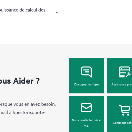
puissance de calcul des
us Aider ?
Dialoguer en ligne
Assistance pro
lorsque vous en avez besoin.
mail à
hpestore.quote-
Nous contacter par e-
Comment ach
mail