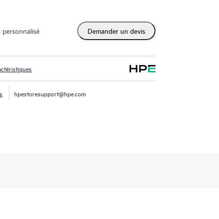
 personnalisé
Demander un devis
0:55
ation of HPE Storage LTO Tape Media
ctéristiques
s
hpestoresupport@hpe.com