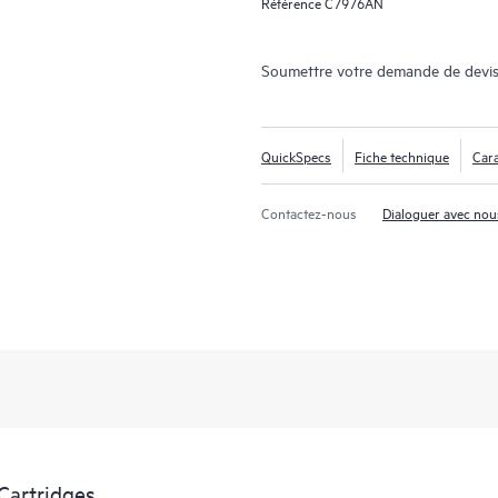
Référence
C7976AN
Soumettre votre demande de devis
LTO-10: the latest gener
QuickSpecs
Fiche technique
Cara
Contactez-nous
Dialoguer avec nou
Cartridges