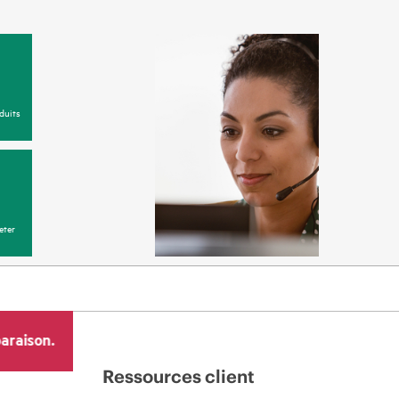
duits
eter
araison.
Ressources client