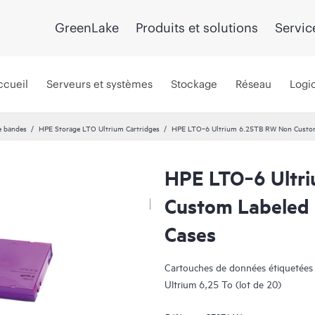
GreenLake
Produits et solutions
Servic
ccueil
Serveurs et systèmes
Stockage
Réseau
Logic
e bandes
HPE Storage LTO Ultrium Cartridges
HPE LTO‑6 Ultrium 6.25TB RW Non Custom 
HPE LTO‑6 Ultr
Custom Labeled 
Cases
Cartouches de données étiquetées n
Ultrium 6,25 To (lot de 20)