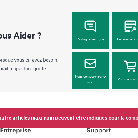
us Aider ?
Dialoguer en ligne
Assistance pro
lorsque vous en avez besoin.
mail à
hpestore.quote-
Nous contacter par e-
Comment ach
mail
atre articles maximum peuvent être indiqués pour la comp
Entreprise
Support