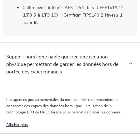
Chiffrement intégré AES 256 bits (IEEE1619.1)
(LTO-5 à LTO-10) - Certificat FIPS140-2 Niveau 1
accordé.
Support hors ligne fiable qui crée une isolation
physique permettant de garder les données hors de
portée des cybercriminels
Les agences gouvernementales du monde entier recommandent de
conserver des copies des données hors ligne. L'utilisation de la
technologie LTO de HPE Storage vous permet de placer les données
derrière une isolation physique. Elle peut aider à protéger les données
contre les criminels utilisant des réseaux connectés pour tenter de
Afficher plus
crypter vos données principales et de sauvegarde.