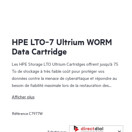
HPE LTO‑7 Ultrium WORM
Data Cartridge
Les HPE Storage LTO Ultrium Cartridges offrent jusqu'à 75
To de stockage à très faible coût pour protéger vos
données contre la menace de cyberattaque et répondre au
besoin de fiabilité maximale lors de la restauration des
données. Elles permettent aux entreprises de se conformer
Afficher plus
aux recommandations des organismes en charge de
l'application de la loi dans le monde entier, afin de conserver
Référence
C7977W
des copies de leurs données hors ligne. Développées à partir
de 25 années d'héritage sur neuf générations et avec des
vitesses de transfert natives de maximum 400 Mo/h pour
Acheter sur: