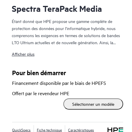
Spectra TeraPack Media
Étant donné que HPE propose une gamme complète de
protection des données pour l’informatique hybride, nous
comprenons les exigences en termes de solutions de bandes
LTO Ultrium actuelles et de nouvelle génération. Ainsi, la
fiabilité des supports est particulièrement importante pour
Afficher plus
la conservation à long terme des données d’archivage ainsi
que pour leur rôle de dernier rempart contre les
catastrophes naturelles, les interruptions de réseau ou
Pour bien démarrer
d’alimentation, les erreurs humaines ou les actes
Financement disponible par le biais de HPEFS
malveillants. Les supports Spectra TeraPack sont conçus
pour que les clients soient certains de disposer des solutions
Offert par le revendeur HPE
de stockage sur bande les plus fiables et automatisées
Sélectionner un modèle
disponibles. Notre approche met l’accent sur les
améliorations en cours et les fonctionnalités qui simplifient
quasiment tous les aspects du processus de gestion des
supports.
QuickSpecs
Fiche technique
Caractéristiques