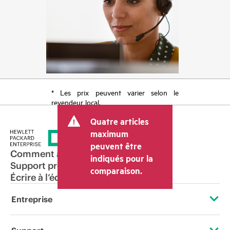
* Les prix peuvent varier selon le
revendeur local.
Quatre articles
maximum
peuvent être
Comment acheter
indiqués pour la
Support produit
comparaison.
Écrire à l’équipe commerciale
Entreprise
À propos de HPE