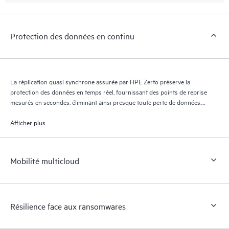
Protection des données en continu
La réplication quasi synchrone assurée par HPE Zerto préserve la
protection des données en temps réel, fournissant des points de reprise
mesurés en secondes, éliminant ainsi presque toute perte de données.
Le journal de reprise HPE Zerto conserve des milliers de points de
reprise pendant 30 jours maximum, offrant une reprise granulaire et
Afficher plus
flexible.
Mobilité multicloud
Résilience face aux ransomwares