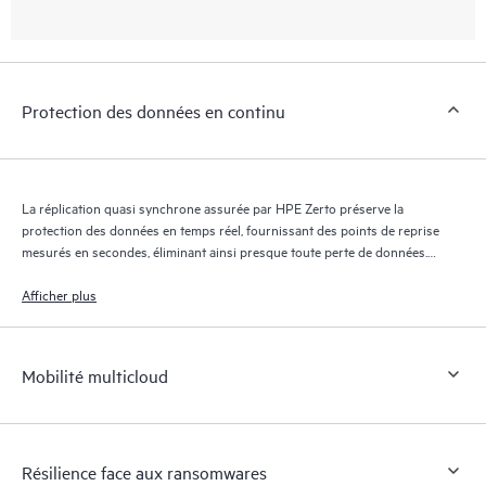
Protection des données en continu
La réplication quasi synchrone assurée par HPE Zerto préserve la
protection des données en temps réel, fournissant des points de reprise
mesurés en secondes, éliminant ainsi presque toute perte de données.
Le journal de reprise HPE Zerto conserve des milliers de points de
reprise pendant 30 jours maximum, offrant une reprise granulaire et
Afficher plus
flexible.
Mobilité multicloud
Résilience face aux ransomwares