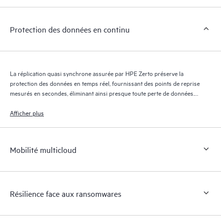
Protection des données en continu
La réplication quasi synchrone assurée par HPE Zerto préserve la
protection des données en temps réel, fournissant des points de reprise
mesurés en secondes, éliminant ainsi presque toute perte de données.
Le journal de reprise HPE Zerto conserve des milliers de points de
reprise pendant 30 jours maximum, offrant une reprise granulaire et
Afficher plus
flexible.
Mobilité multicloud
Résilience face aux ransomwares