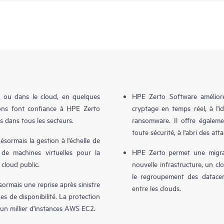
e ou dans le cloud, en quelques
HPE Zerto Software améliore 
tions font confiance à HPE Zerto
cryptage en temps réel, à l'
s dans tous les secteurs.
ransomware. Il offre égalem
toute sécurité, à l'abri des att
sormais la gestion à l'échelle de
 de machines virtuelles pour la
HPE Zerto permet une migrat
 cloud public.
nouvelle infrastructure, un clo
le regroupement des datacent
rmais une reprise après sinistre
entre les clouds.
s de disponibilité. La protection
d'un millier d'instances AWS EC2.