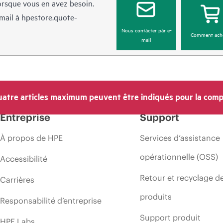
lorsque vous en avez besoin.
mail à
hpestore.quote-
Nous contacter par e-
Comment ach
mail
atre articles maximum peuvent être indiqués pour la comp
Entreprise
Support
À propos de HPE
Services d’assistance
opérationnelle (OSS)
Accessibilité
Retour et recyclage d
Carrières
produits
Responsabilité d’entreprise
Support produit
HPE Labs