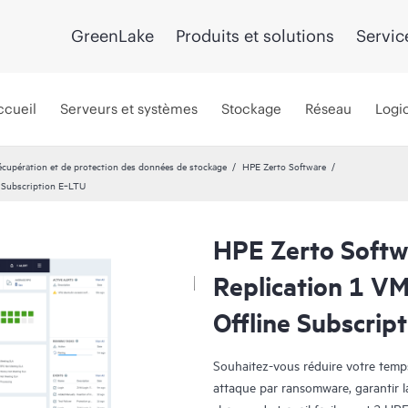
GreenLake
Produits et solutions
Servic
ccueil
Serveurs et systèmes
Stockage
Réseau
Logic
récupération et de protection des données de stockage
HPE Zerto Software
e Subscription E‑LTU
HPE Zerto Softw
Replication 1 V
Offline Subscrip
Souhaitez-vous réduire votre temps 
attaque par ransomware, garantir l