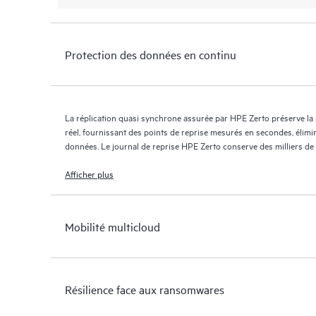
Protection des données en continu
La réplication quasi synchrone assurée par HPE Zerto préserve la
réel, fournissant des points de reprise mesurés en secondes, élimi
données. Le journal de reprise HPE Zerto conserve des milliers de
jours maximum, offrant une reprise granulaire et flexible.
Afficher plus
Mobilité multicloud
Résilience face aux ransomwares