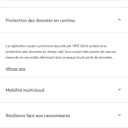
Protection des données en continu
La réplication quasi synchrone assurée par HPE Zerto préserve la
protection des données en temps réel, fournissant des points de reprise
mesurés en secondes, éliminant ainsi presque toute perte de données.
Le journal de reprise HPE Zerto conserve des milliers de points de
reprise pendant 30 jours maximum, offrant une reprise granulaire et
Afficher plus
flexible.
Mobilité multicloud
Résilience face aux ransomwares