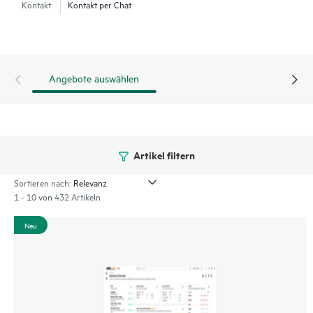
Kontakt
Kontakt per Chat
Service-Modellen. Damit ist die Lösung für große Unternehmen
mit begrenzt verfügbarem IT-Personal perfekt geeignet. Eine
Zusammenfassung des netzwerkweiten Zustands in Echtzeit
wird über ein intuitives Dashboard bereitgestellt, auf das Sie
Angebote auswählen
von überall aus zugreifen können, auch über eine mobile
Anwendung für den Betrieb unterwegs. Egal, ob Sie einen oder
mehrere Hundert Standorte verwalten, mit dieser Lösung
funktioniert das Netzwerkmanagement jetzt noch viel
einfacher.
Artikel filtern
Sortieren nach:
1 - 10 von 432 Artikeln
Neu