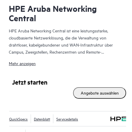
HPE Aruba Networking
Central
HPE Aruba Networking Central ist eine leistungsstarke,
cloudbasierte Netzwerklösung, die die Verwaltung von
drahtloser, kabelgebundener und WAN-Infrastruktur über
Campus, Zweigstellen, Rechenzentren und Remote-
Mitarbeiterstandorte hinweg vereinheitlicht. Dank der
Mehr anzeigen
integrierten, KI-gestützten Analysen und intelligenten
Benachrichtigungen bietet es die notwendigen Erkenntnisse für
eine proaktive Überwachung der Netzwerkleistung, für die
Jetzt starten
Fehlerbehebung und für die Verbesserung der
Angebote auswählen
Netzwerkleistung.
Diese Lösung bietet Skalierbarkeit und Ausfallsicherheit der
Enterprise-Klasse, erweiterte Funktionen für das Sicherheits-
QuickSpecs
Datenblatt
Servicedetails
und Bedrohungsmanagement und flexible
Bereitstellungsoptionen mit Cloud-, On-Premises- und as-a-