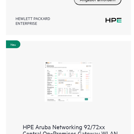
HEWLETT PACKARD
ENTERPRISE
Neu
HPE Aruba Networking 92/72xx
Central On‑Premises Gateway WLAN