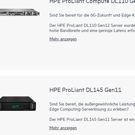
HPE ProLiant Compute DL110 G
Sind Sie bereit für die 6G-Zukunft und Edge-K
Der HPE ProLiant DL110 Gen12 Server wurde s
hohe Bandbreite und eine geringe Latenz erfo
ProLiant Compute Gen12 basiert auf einer off
Mehr anzeigen
I/O-Funktionen mit PCIe-Gen5-Geschwindigkeit
auf Basis von Intel® Xeon® 6 SoC-Prozessor
Platzbedarf hat ein kompaktes 1U/1P-Chassis 
Level 3-Compliance auch rauen Bedingungen 
integriertem HPE Integrated Lights-Out (iLO
of Trust ist der HPE ProLiant Compute DL110
Kommunikationsdienstleistern geeignet.
HPE ProLiant DL145 Gen11
Sind Sie bereit, die außergewöhnliche Leistung
Edge Computing-Serverlösung zu erleben?
Der HPE ProLiant DL145 Gen11 Server ist ein
darauf ausgelegt ist, den Anforderungen von 
Mehr anzeigen
anderen Branchen gerecht zu werden. Sein schl
Betrieb machen ihn zu einer überzeugenden A