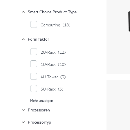
Smart Choice Product Type
Computing
(18)
Form faktor
2U-Rack
(12)
1U-Rack
(10)
4U-Tower
(3)
5U-Rack
(3)
Mehr anzeigen
2U
(2)
Prozessoren
Computing-Modul
(2)
Processortyp
Rackscale System – 48U
(2)