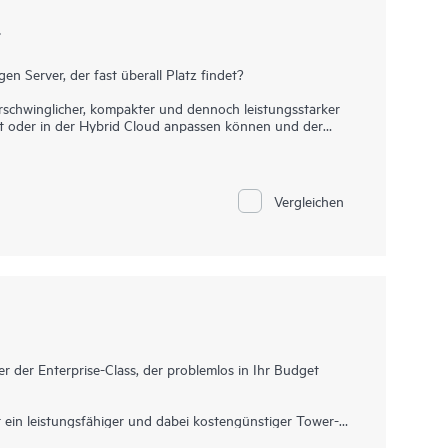
1
en Server, der fast überall Platz findet?
rschwinglicher, kompakter und dennoch leistungsstarker
Ort oder in der Hybrid Cloud anpassen können und der
 in Bezug auf Leistung, Sicherheit, Zuverlässigkeit und
os der Enterprise-Class erfüllt.
 zur Kundenumgebung flach oder vertikal aufgestellt
Vergleichen
en Intel® Xeon® 6300 Series, Intel® Xeon® E und Intel®
ng, verbesserte Arbeitsspeicherkapazität sowie
rver mit
HPE iLO
Silicon Root of Trust. Mit seinem
 ProLiant MicroServer Gen11 ein gutes Preis-Leistungs-
ngskapazität, um mit Ihrem Unternehmen zu wachsen,
im Laufe der Zeit ändern.
r der Enterprise-Class, der problemlos in Ihr Budget
ein leistungsfähiger und dabei kostengünstiger Tower-
ices und Filialen für den Betrieb vor Ort sowie hybride