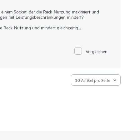
 einem Socket, der die Rack-Nutzung maximiert und
bungen mit Leistungsbeschränkungen mindert?
 Rack-Nutzung und mindert gleichzeitig
istungsbeschränkungen. Steigern Sie Ihre Workloads mit
nen als frühere Generationen bietet. Die neuesten Intel®
öherer Speicherkapazität (bis zu 4 TB) und
ne leistungsstarke Lösung mit besserer
Vergleichen