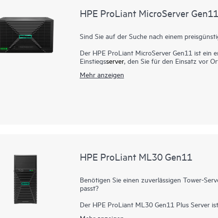
HPE ProLiant MicroServer Gen1
Sind Sie auf der Suche nach einem preisgünstig
Der HPE ProLiant MicroServer Gen11 ist ein e
Einstiegs
server
, den Sie für den Einsatz vor 
gleichzeitig die Standards der Enterprise-Class
Mehr anzeigen
Erweiterbarkeit des HPE ProLiant Serverportfoli
Mit seinem Mini-Tower-Design kann er passend
oder an der Wand montiert werden. Die neuest
Pentium® Prozessoren bieten Computing-Leistu
Sicherheit und Remoteverwaltung auf dem Se
erschwinglichen Einstiegspreis bietet der HPE
Verhältnis und hat die Netzwerk- und Leistu
wenn sich Ihre Anforderungen und Ihr Budget 
HPE ProLiant ML30 Gen11
Benötigen Sie einen zuverlässigen Tower-Serve
passt?
Der HPE ProLiant ML30 Gen11 Plus Server ist 
Server, entwickelt für kleine Büros, Remote Off
Mehr anzeigen