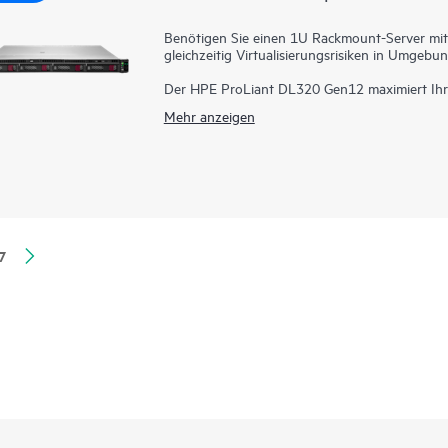
Benötigen Sie einen 1U Rackmount-Server mit
gleichzeitig Virtualisierungsrisiken in Umge
Der HPE ProLiant DL320 Gen12 maximiert Ihre
Virtualisierungsrisiken in Umgebungen mit Le
Mehr anzeigen
einem Server, der größere Erweiterungsfunktio
Xeon® 6 Prozessoren mit bis zu 144 Kernen, h
Hochgeschwindigkeits-PCIe Gen5 sorgen für ei
Rechenzentrumseffizienz.
7