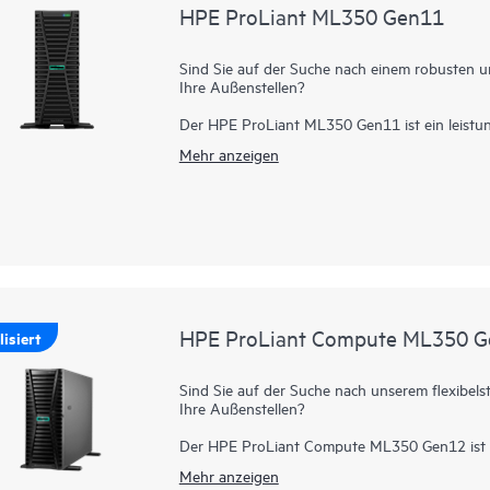
HPE ProLiant ML350 Gen11
Sind Sie auf der Suche nach einem robusten u
Ihre Außenstellen?
Der HPE ProLiant ML350 Gen11 ist ein leistu
Chassis für verschiedene Umgebungen und biet
Mehr anzeigen
Zuverlässigkeit und Erweiterbarkeit.
Basiert auf skalierbaren Intel® Xeon® Prozess
8 TB DDR5, PCIe Gen5, verbesserter I/O- und
ProLiant ML350 Gen11 Server eine breite Pale
Das Silicon Root of Trust verankert die Serve
skalierbaren Intel Xeon Prozessoren der 4. u
damit der Server startet.
HPE ProLiant Compute ML350 
isiert
Der HPE ProLiant ML350 Gen11 Server ist ein
IT-Infrastruktur, Datamanagement, VDI, ERP/
Server passen Sie sich an jede Umgebung an 
Sind Sie auf der Suche nach unserem flexibel
Ihre Außenstellen?
Der HPE ProLiant Compute ML350 Gen12 ist e
Chassis für verschiedene Umgebungen und biet
Mehr anzeigen
Zuverlässigkeit und Erweiterbarkeit.