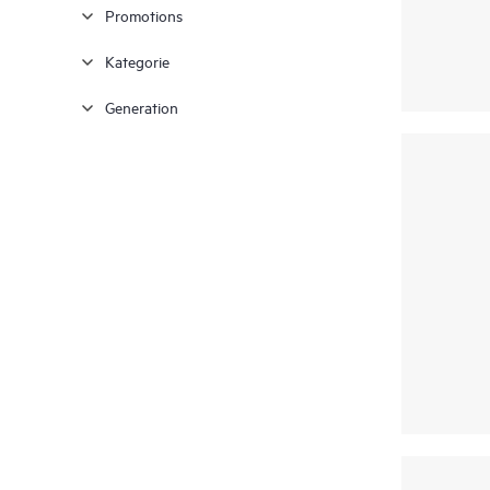
Promotions
1 U
(1)
Kategorie
2 U
(1)
Generation
4,5U-Tower
(1)
4U-Rack
(1)
5U
(1)
Ultra Micro-Tower
(1)