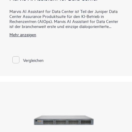
Marvis AI Assistant for Data Center ist Teil der Juniper Data
Center Assurance Produktsuite für den KI-Betrieb in
Rechenzentren (AIOps). Marvis AI Assistant for Data Center
ist der branchenweit erste und einzige dialogorientierte
virtuelle Assistent für Rechenzentren und erweitert die End-
Mehr anzeigen
to-End-Transparenz des Marvis AI Assistant vom Campus, der
Zweigstelle und den Wide Area Networks in das
Rechenzentrum. Es arbeitet mit dem Apstra Data Center
Director zusammen, um proaktive und präskriptive
Maßnahmen für Rechenzentren zur Beschleunigung der
Vergleichen
Problemlösung bereitzustellen. Leistungsstarke
agentenorientierte KI-Funktionen ermöglichen es
Netzwerkbetreibern, viele alltägliche Aufgaben einfach mit
Marvis zu erledigen.