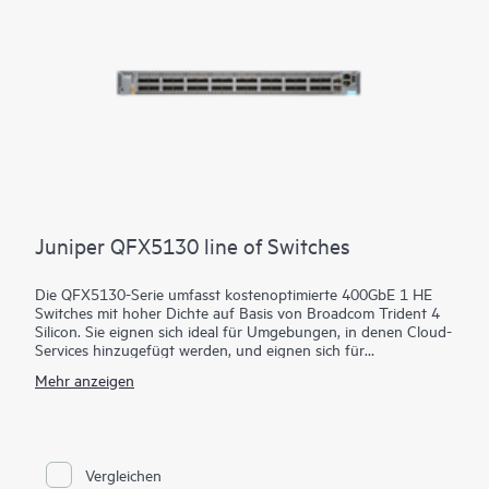
Juniper QFX5130 line of Switches
Die QFX5130-Serie umfasst kostenoptimierte 400GbE 1 HE
Switches mit hoher Dichte auf Basis von Broadcom Trident 4
Silicon. Sie eignen sich ideal für Umgebungen, in denen Cloud-
Services hinzugefügt werden, und eignen sich für
verschiedene Anwendungsfälle für Datencenter, Campus-
Mehr anzeigen
Fabric, Data Center Interconnect (DCI) und Firewall Cluster-to-
Fabric-Verbindungen.
QFX5130 Switches sind die optimale Wahl für Spine-and-Leaf-
Bereitstellungen in Unternehmens-, Service Provider- und
Cloud-Provider-Umgebungen. Sie eignen sich besonders für
Vergleichen
Scale-Out-Netzwerke mit Anwendungen, die von einer