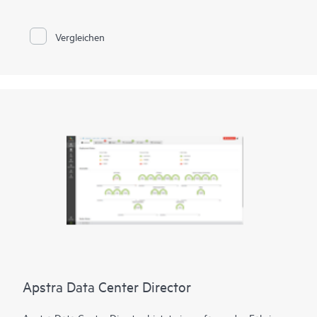
Netzwerkautomatisierung und Einblicke für optimale
Benutzer-, Geräte- und Anwendungserfahrungen in
Zweigstellen und Remote-Standorten.
Vergleichen
Darüber hinaus ermöglicht Juniper Security Assurance Ihnen,
die bekannte Sicherheitseffizienz von Juniper über eine
intuitive Benutzeroberfläche zu nutzen. Der Service bietet
einfache Richtlinienkontrollen mit einem Klick und ermöglicht
mühelos umfassende Sicherheitsmaßnahmen an verschiedenen
Standorten.
Apstra Data Center Director