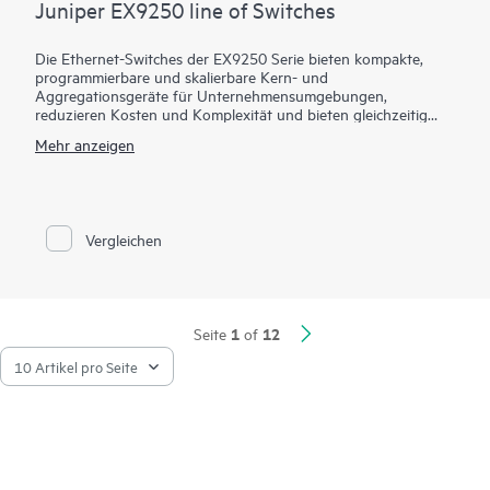
Juniper EX9250 line of Switches
Die Ethernet-Switches der EX9250 Serie bieten kompakte,
programmierbare und skalierbare Kern- und
Aggregationsgeräte für Unternehmensumgebungen,
reduzieren Kosten und Komplexität und bieten gleichzeitig
Zuverlässigkeit der Carrier-Klasse.
Mehr anzeigen
EX9250-Switches ermöglichen es Unternehmen, einen
weiterentwickelten Unternehmenskern bereitzustellen und
Layer-2- oder Layer-3-Anwendungen durch die Kombination
von Ethernet VPN (EVPN) und Virtual Extensible LAN
Vergleichen
(VXLAN)-Technologien zu unterstützen. Mit diesen offenen
Technologien können Unternehmen ein kohärentes End-to-
End-Netzwerk an geografisch verteilten Standorten erstellen
und gleichzeitig einheitliche Richtlinien zur Segmentierung des
Datenverkehrs nutzen.
1
12
Seite
of