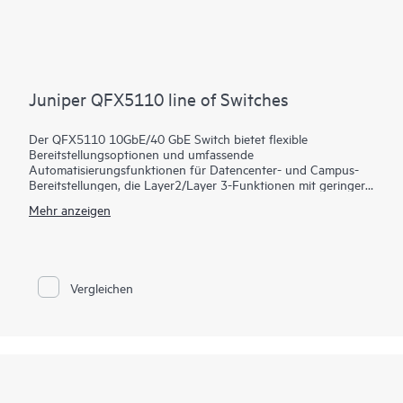
Juniper QFX5110 line of Switches
Der QFX5110 10GbE/40 GbE Switch bietet flexible
Bereitstellungsoptionen und umfassende
Automatisierungsfunktionen für Datencenter- und Campus-
Bereitstellungen, die Layer2/Layer 3-Funktionen mit geringer
Latenz und erweiterte EVPN-VXLAN-Funktionen erfordern. Es
Mehr anzeigen
bietet universelle Bausteine für Industriestandardarchitekturen
wie Spine-and-Leaf-Fabrics.
Verwalten Sie die Bereitstellung Ihres Rechenzentrums
QFX5110 mit der schlüsselfertigen Software Juniper Apstra,
die den gesamten Netzwerklebenszyklus automatisiert, um
Vergleichen
Design, Bereitstellung und Betrieb zu vereinfachen und eine
Closed-Loop-Sicherheit zu gewährleisten. Bereitstellung und
Verwaltung Ihrer Campus-Fabric aus der Juniper Mist Cloud,
um den Betrieb zu vereinfachen und die Transparenz zu
verbessern