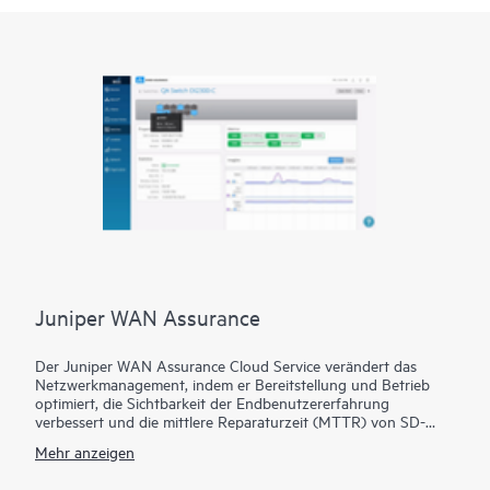
Juniper WAN Assurance
Der Juniper WAN Assurance Cloud Service verändert das
Netzwerkmanagement, indem er Bereitstellung und Betrieb
optimiert, die Sichtbarkeit der Endbenutzererfahrung
verbessert und die mittlere Reparaturzeit (MTTR) von SD-
WAN erheblich reduziert. Durch die Kombination von Daten
Mehr anzeigen
und Intelligenz von Marvis AI, Session Smart Routern und
Firewalls der SRX-Serie bietet Juniper branchenführende