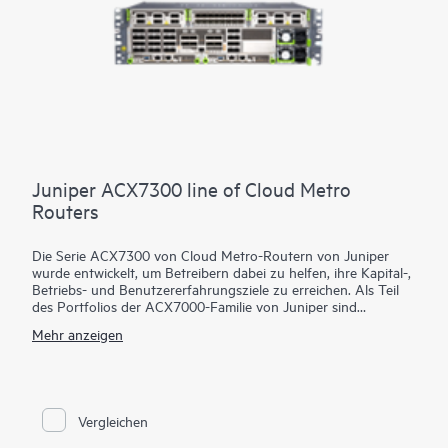
Juniper ACX7300 line of Cloud Metro
Routers
Die Serie ACX7300 von Cloud Metro-Routern von Juniper
wurde entwickelt, um Betreibern dabei zu helfen, ihre Kapital-,
Betriebs- und Benutzererfahrungsziele zu erreichen. Als Teil
des Portfolios der ACX7000-Familie von Juniper sind
ACX7300-Router für Juniper Cloud Metro für 4G/5G, Internet
Mehr anzeigen
der Dinge (IoT) und Cloud-basierte Anwendungen geeignet.
Sie sind für den Metro-Zugriff und die Aggregation, große
Unternehmen und private Anwendungsfälle konzipiert, die
eine hochflexible (1 GbE bis 400GbE), kompakte (29 cm tief),
3U-, Multiservice- und Multi-Umgebungs-Plattformen
Vergleichen
erfordern. Unabhängig davon, ob Ihre
Netzwerkanforderungen temperaturabhängig oder hoch sind,