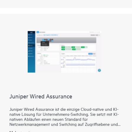
kann der ACX7348 mit industrieller Temperatur (I-Temp) oder
mit erweiterter Temperatur (E-Temp) und der externe
ACX7332 mit ternärem, inhaltsadressierbarem Arbeitsspeicher
(eTCAM) Ihre Cloud Metro-Anforderungen heute und in
Zukunft erfüllen.
Silizium der nächsten Generation bietet einen Durchsatz von
2,4 Tbit/s, einen umfassenden Funktionssatz, eine
außergewöhnliche 50GbEDichte (32 Ports in 3U) und Media
Access Control Security (MACsec) mit Unterstützung für alle
Portgeschwindigkeiten (1-GbE bis 400GbE). Kombinieren Sie
diese grundlegenden Funktionen mit außergewöhnlichem
Maßstab und einer hochflexiblen Konfiguration des Build-as-
you-grow-Ports, und die Betreiber sind in der Lage,
Netzwerkprotokolle und -funktionen in ihrem eigenen Tempo
zu entwickeln.
Juniper Wired Assurance
Juniper Wired Assurance ist die einzige Cloud-native und KI-
native Lösung für Unternehmens-Switching. Sie setzt mit KI-
nativen Abläufen einen neuen Standard für
Netzwerkmanagement und Switching auf Zugriffsebene und
ermöglicht Skalierbarkeit, Agilität, Automatisierung,