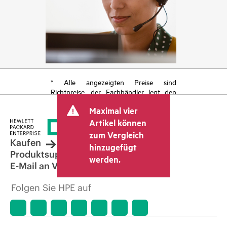
* Alle angezeigten Preise sind
Richtpreise, der Fachhändler legt den
endgültigen Transaktionspreis fest und
Maximal vier
kann weitere Gebühren wie
Mehrwertsteuer und Versandkosten
Artikel können
berücksichtigen. Der vom Fachhändler
zum Vergleich
festgelegte Transaktionspreis kann von
Kaufen
hinzugefügt
dem anderer Fachhändler und dem
Produktsupport
werden.
angezeigten Richtpreis abweichen. Die
E-Mail an Vertrieb
Richtpreise können zeitlich begrenzte
Sonderangebote enthalten. HPE behält
Folgen Sie HPE auf
sich das Recht vor, jederzeit
Preisanpassungen vorzunehmen, u. a.
aufgrund von sich ändernden
Marktbedingungen, der Einstellung von
Produkten, eingeschränkter