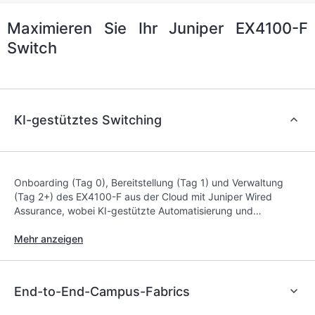
Maximieren Sie Ihr Juniper EX4100-F
Switch
KI-gestütztes Switching
Onboarding (Tag 0), Bereitstellung (Tag 1) und Verwaltung
(Tag 2+) des EX4100-F aus der Cloud mit Juniper Wired
Assurance, wobei KI-gestützte Automatisierung und
Einblicke verwendet werden, um IT-Mitarbeitern,
Endbenutzern und verbundenen Geräten bessere
Mehr anzeigen
Erfahrungen zu bieten.
End-to-End-Campus-Fabrics