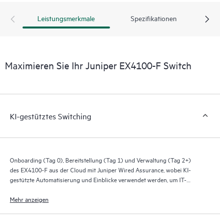
Leistungsmerkmale
Spezifikationen
Maximieren Sie Ihr Juniper EX4100-F Switch
KI-gestütztes Switching
Onboarding (Tag 0), Bereitstellung (Tag 1) und Verwaltung (Tag 2+)
des EX4100-F aus der Cloud mit Juniper Wired Assurance, wobei KI-
gestützte Automatisierung und Einblicke verwendet werden, um IT-
Mitarbeitern, Endbenutzern und verbundenen Geräten bessere
Erfahrungen zu bieten.
Mehr anzeigen