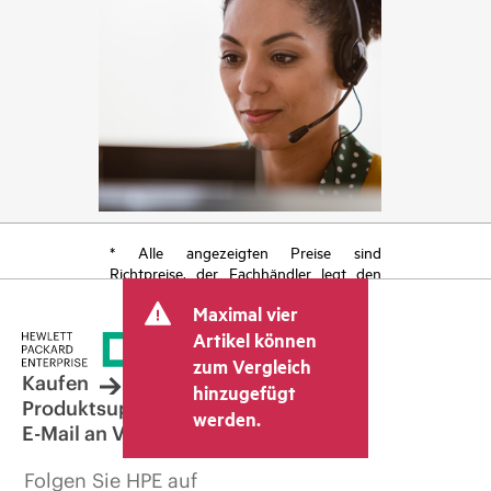
* Alle angezeigten Preise sind
Richtpreise, der Fachhändler legt den
endgültigen Transaktionspreis fest und
Maximal vier
kann weitere Gebühren wie
Mehrwertsteuer und Versandkosten
Artikel können
berücksichtigen. Der vom Fachhändler
zum Vergleich
festgelegte Transaktionspreis kann von
Kaufen
hinzugefügt
dem anderer Fachhändler und dem
Produktsupport
werden.
angezeigten Richtpreis abweichen. Die
E-Mail an Vertrieb
Richtpreise können zeitlich begrenzte
Sonderangebote enthalten. HPE behält
Folgen Sie HPE auf
sich das Recht vor, jederzeit