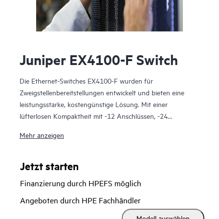
Juniper EX4100-F Switch
Die Ethernet-Switches EX4100-F wurden für
Zweigstellenbereitstellungen entwickelt und bieten eine
leistungsstarke, kostengünstige Lösung. Mit einer
lüfterlosen Kompaktheit mit -12 Anschlüssen, -24
Anschlüssen und -48 Anschlüssen in 1U ist die EX4100-F
Mehr anzeigen
eine KI-gestützte, Cloud-fähige Zugriffs-Switching-
Plattform. Es zeichnet sich durch Funktionen wie EVPN-
VXLAN, Mikrosegmentierung mit gruppenbasierten
Jetzt starten
Richtlinien (GBP), Power over Ethernet (PoE+) und
Finanzierung durch HPEFS möglich
flussbasierte Telemetrie aus.
Angeboten durch HPE Fachhändler
Darüber hinaus kann EX4100-F-12P (kompakt und
Modell auswählen