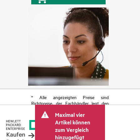
* Alle angezeigten Preise sind
Richtpreise, der Fachhändler legt den
endgültigen Transaktionspreis fest und
Maximal vier
kann weitere Gebühren wie
Mehrwertsteuer und Versandkosten
Artikel können
berücksichtigen. Der vom Fachhändler
zum Vergleich
festgelegte Transaktionspreis kann von
Kaufen
hinzugefügt
dem anderer Fachhändler und dem