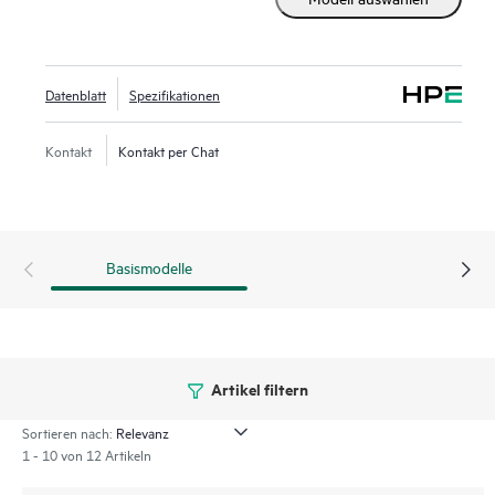
lüfterlos) über ein externes Power Sourcing Equipment
(PSE) mit Strom versorgt werden und Power over Ethernet
an angeschlossene Powered Devices (PDs) bereitstellen.
Datenblatt
Spezifikationen
Als Teil der zugrunde liegenden Infrastruktur für Juniper
Wired Assurance ist der EX4100-F einfach zu integrieren,
Kontakt
Kontakt per Chat
zu konfigurieren und zu verwalten. Die Cloud der Mist-
Plattform optimiert die Bereitstellung und Verwaltung Ihrer
Campus-Fabric, während Marvis AI den Betrieb vereinfacht
und die Transparenz der Leistung verbundener Geräte
Basismodelle
verbessert.
Artikel filtern
Sortieren nach:
1 - 10 von 12 Artikeln