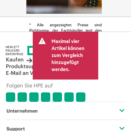
* Alle angezeigten Preise sind
Richtpreise, der Fachhändler legt den
endgültigen Transaktionspreis fest und
Maximal vier
kann weitere Gebühren wie
Mehrwertsteuer und Versandkosten
Artikel können
berücksichtigen. Der vom Fachhändler
zum Vergleich
festgelegte Transaktionspreis kann von
Kaufen
hinzugefügt
dem anderer Fachhändler und dem
Produktsupport
werden.
angezeigten Richtpreis abweichen. Die
E-Mail an Vertrieb
Richtpreise können zeitlich begrenzte
Sonderangebote enthalten. HPE behält
Folgen Sie HPE auf
sich das Recht vor, jederzeit
Preisanpassungen vorzunehmen, u. a.
aufgrund von sich ändernden
Marktbedingungen, der Einstellung von
Produkten, eingeschränkter
Unternehmen
Produktverfügbarkeit, dem Ende der
Lebensdauer von Werbeaktionen und
Fehlern in der Werbung.
Über HPE
Support