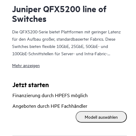
Juniper QFX5200 line of
Switches
Die QFX5200-Serie bietet Plattformen mit geringer Latenz
für den Aufbau großer, standardbasierter Fabrics. Diese
Switches bieten flexible 10GbE, 25GbE, 50GbE- und
100GbE-Schnittstellen für Server- und Intra-Fabric-
Konnektivität. Sie sind die optimale Wahl für Spine-and-
Mehr anzeigen
Leaf-Bereitstellungen in Unternehmens-, Service Provider-
und Cloud Provider-Rechenzentren sowie für Metro-
Routing-Anwendungsfälle.
Jetzt starten
Verwalten Sie Ihren QFX5200 mit der schlüsselfertigen
Finanzierung durch HPEFS möglich
Juniper Apstra Software, die den gesamten
Netzwerklebenszyklus automatisiert, um Design,
Angeboten durch HPE Fachhändler
Bereitstellung und Betrieb zu vereinfachen und eine Closed-
Modell auswählen
Loop-Sicherheit zu gewährleisten.