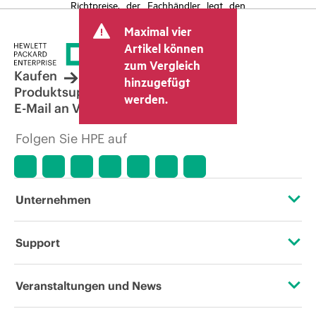
Richtpreise, der Fachhändler legt den
endgültigen Transaktionspreis fest und
Maximal vier
kann weitere Gebühren wie
Mehrwertsteuer und Versandkosten
Artikel können
berücksichtigen. Der vom Fachhändler
zum Vergleich
festgelegte Transaktionspreis kann von
Kaufen
hinzugefügt
dem anderer Fachhändler und dem
Produktsupport
werden.
angezeigten Richtpreis abweichen. Die
E-Mail an Vertrieb
Richtpreise können zeitlich begrenzte
Sonderangebote enthalten. HPE behält
Folgen Sie HPE auf
sich das Recht vor, jederzeit
Preisanpassungen vorzunehmen, u. a.
aufgrund von sich ändernden
Marktbedingungen, der Einstellung von
Produkten, eingeschränkter
Unternehmen
Produktverfügbarkeit, dem Ende der
Lebensdauer von Werbeaktionen und
Fehlern in der Werbung.
Über HPE
Support
Zugänglichkeit (Produkte/Services)
Operational Support Services
Veranstaltungen und News
Stellenangebote
Rückgabe und Recycling von Produkten