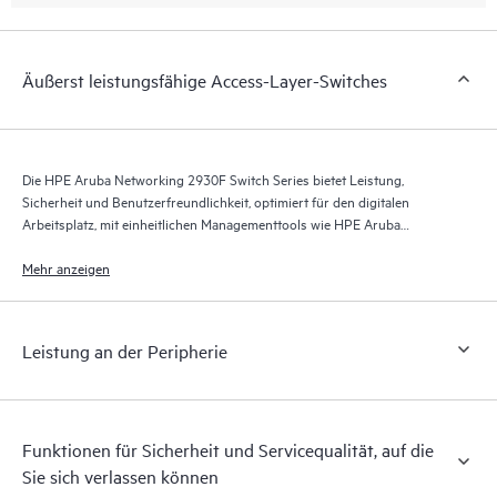
Äußerst leistungsfähige Access-Layer-Switches
Die HPE Aruba Networking 2930F Switch Series bietet Leistung,
Sicherheit und Benutzerfreundlichkeit, optimiert für den digitalen
Arbeitsplatz, mit einheitlichen Managementtools wie HPE Aruba
Networking ClearPass Policy Manager, HPE Aruba Networking
Management Software (Airwave) und HPE Aruba Networking Central.
Mehr anzeigen
Leistung an der Peripherie
Funktionen für Sicherheit und Servicequalität, auf die
Sie sich verlassen können