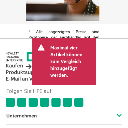
* Alle angezeigten Preise sind
Richtpreise, der Fachhändler legt den
endgültigen Transaktionspreis fest und
Maximal vier
kann weitere Gebühren wie
Mehrwertsteuer und Versandkosten
Artikel können
berücksichtigen. Der vom Fachhändler
zum Vergleich
festgelegte Transaktionspreis kann von
Kaufen
hinzugefügt
dem anderer Fachhändler und dem
Produktsupport
werden.
angezeigten Richtpreis abweichen. Die
E-Mail an Vertrieb
Richtpreise können zeitlich begrenzte
Sonderangebote enthalten. HPE behält
Folgen Sie HPE auf
sich das Recht vor, jederzeit
Preisanpassungen vorzunehmen, u. a.
aufgrund von sich ändernden
Marktbedingungen, der Einstellung von
Produkten, eingeschränkter
Unternehmen
Produktverfügbarkeit, dem Ende der
Lebensdauer von Werbeaktionen und