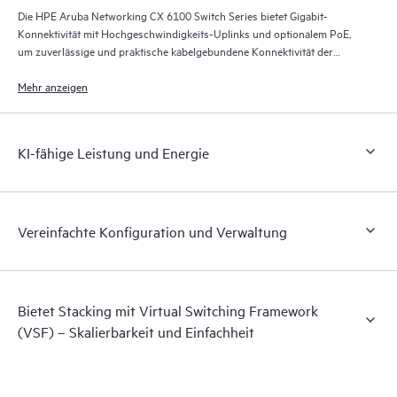
Die HPE Aruba Networking CX 6100 Switch Series bietet Gigabit-
Konnektivität mit Hochgeschwindigkeits-Uplinks und optionalem PoE,
um zuverlässige und praktische kabelgebundene Konnektivität der
Einstiegsklasse für Unternehmensfilialen und KMU-Netzwerke
bereitzustellen.
Mehr anzeigen
KI-fähige Leistung und Energie
Vereinfachte Konfiguration und Verwaltung
Bietet Stacking mit Virtual Switching Framework
(VSF) – Skalierbarkeit und Einfachheit