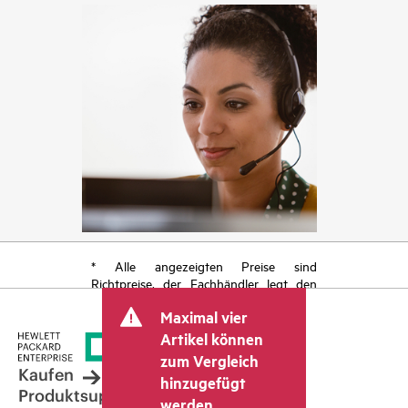
* Alle angezeigten Preise sind
Richtpreise, der Fachhändler legt den
endgültigen Transaktionspreis fest und
Maximal vier
kann weitere Gebühren wie
Mehrwertsteuer und Versandkosten
Artikel können
berücksichtigen. Der vom Fachhändler
zum Vergleich
festgelegte Transaktionspreis kann von
Kaufen
hinzugefügt
dem anderer Fachhändler und dem
Produktsupport
werden.
angezeigten Richtpreis abweichen. Die