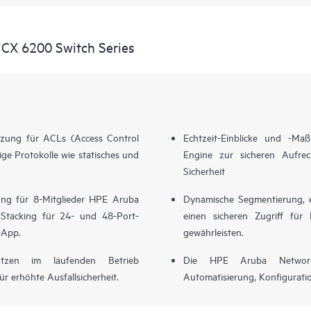
 CX 6200 Switch Series
ützung für ACLs (Access Control
Echtzeit-Einblicke und -Ma
ige Protokolle wie statisches und
Engine zur sicheren Aufrech
Sicherheit
zung für 8-Mitglieder HPE Aruba
Dynamische Segmentierung, e
Stacking für 24- und 48-Port-
einen sicheren Zugriff fü
-App.
gewährleisten.
tützen im laufenden Betrieb
Die HPE Aruba Networkin
r erhöhte Ausfallsicherheit.
Automatisierung, Konfigurat