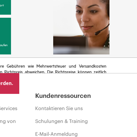
ort
aufen
itere Gebühren wie Mehrwertsteuer und Versandkosten
Richtpreis abweichen. Die Richtpreise können zeitlich
 von sich ändernden Marktbedingungen, der Einstellung
erden.
ng.
Kundenressourcen
Services
Kontaktieren Sie uns
ing von
Schulungen & Training
E-Mail-Anmeldung