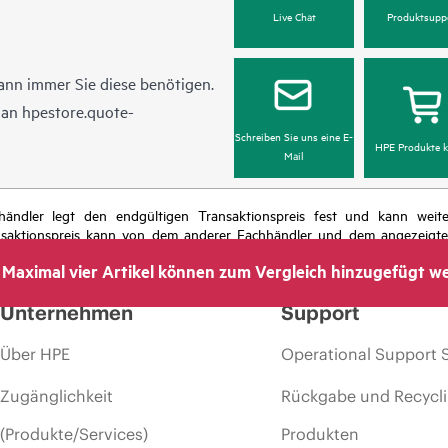
Live Chat
Produktsupp
ann immer Sie diese benötigen.
l an
hpestore.quote-
Schreiben Sie uns eine E-
HPE Produkte k
Mail
chhändler legt den endgültigen Transaktionspreis fest und kann we
nsaktionspreis kann von dem anderer Fachhändler und dem angezeigten 
das Recht vor, jederzeit Preisanpassungen vorzunehmen, u. a. aufgrund
Maximal vier Artikel können zum Vergleich hinzugefügt w
 dem Ende der Lebensdauer von Werbeaktionen und Fehlern in der Werbu
Unternehmen
Support
Über HPE
Operational Support 
Zugänglichkeit
Rückgabe und Recycl
(Produkte/Services)
Produkten