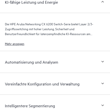
KI-fähige Leistung und Energie
Die HPE Aruba Networking CX 6200 Switch-Serie bietet Layer 2/3-
Zugriffsswitching mit hoher Leistung, Sicherheit und
Benutzerfreundlichkeit für latenzempfindliche KI-Ressourcen am
Unternehmensrand, in KMU-Netzwerken und in
Zweigstellennetzwerken.
Mehr anzeigen
Automatisierung und Analysen
Vereinfachte Konfiguration und Verwaltung
Intelligentere Segmentierung