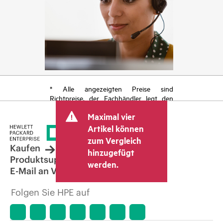
* Alle angezeigten Preise sind
Richtpreise, der Fachhändler legt den
endgültigen Transaktionspreis fest und
Maximal vier
kann weitere Gebühren wie
Mehrwertsteuer und Versandkosten
Artikel können
berücksichtigen. Der vom Fachhändler
zum Vergleich
festgelegte Transaktionspreis kann von
Kaufen
hinzugefügt
dem anderer Fachhändler und dem
Produktsupport
werden.
angezeigten Richtpreis abweichen. Die
E-Mail an Vertrieb
Richtpreise können zeitlich begrenzte
Sonderangebote enthalten. HPE behält
Folgen Sie HPE auf
sich das Recht vor, jederzeit
Preisanpassungen vorzunehmen, u. a.
aufgrund von sich ändernden
Marktbedingungen, der Einstellung von