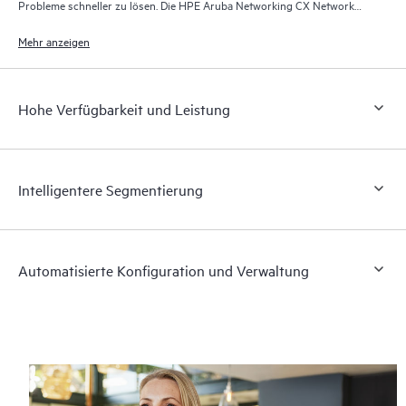
Probleme schneller zu lösen. Die HPE Aruba Networking CX Network
Analytics Engine fragt automatisch Ereignisse ab, die sich auf den
Netzwerkstatus auswirken können, und analysiert diese.
Mehr anzeigen
Hohe Verfügbarkeit und Leistung
Intelligentere Segmentierung
Automatisierte Konfiguration und Verwaltung