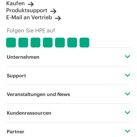
Kaufen
Produktsupport
E-Mail an Vertrieb
Folgen Sie HPE auf
Unternehmen
Über HPE
Support
Zugänglichkeit (Produkte/Services)
Operational Support Services
Veranstaltungen und News
Stellenangebote
Rückgabe und Recycling von Produkten
Veranstaltungen
Kundenressourcen
Unternehmensverantwortung
Produktsupport
HPE Discover
Kontaktieren Sie uns
HPE Labs
Partner
Software und Treiber