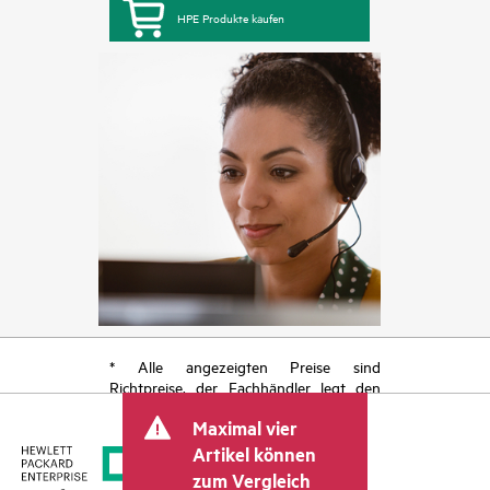
HPE Produkte kaufen
* Alle angezeigten Preise sind
Richtpreise, der Fachhändler legt den
endgültigen Transaktionspreis fest und
Maximal vier
kann weitere Gebühren wie
Mehrwertsteuer und Versandkosten
Artikel können
berücksichtigen. Der vom Fachhändler
zum Vergleich