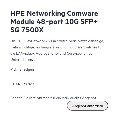
HPE Networking Comware
Module 48‑port 10G SFP+
SG 7500X
Die HPE FlexNetwork 7500X
Switch
-Serie bietet vielseitige,
mehrschichtige, leistungsstarke und modulare Switches für
die LAN-Edge-, Aggregations- und Core-Ebenen von
Unternehmen.
Sie bietet 1/10/40/100GbE-Konnektivität mit PoE-/PoE+-
Mehr anzeigen
Modellen zur Erfüllung heutiger und zukünftiger
Anforderungen. Höhere Switching-Bandbreite (480 Gbit/s
SKU-Nr.
R8R43A
pro Steckplatz) und L2/L3-Routing-Services unterstützen
geschäftskritische Umgebungen. Virtual Extensible LAN
(VXLAN) und Ethernet VPN (BGP EVPN) bieten mehr
Senden Sie Ihre Anfrage für ein individuelles Angebot
Skalierbarkeit und eine bessere Auslastung der verfügbaren
Angebot anfordern
Netzwerkpfade. Die Anwendungstelemetrie liefert
Echtzeitinformationen zur Kapazität und Auslastung der