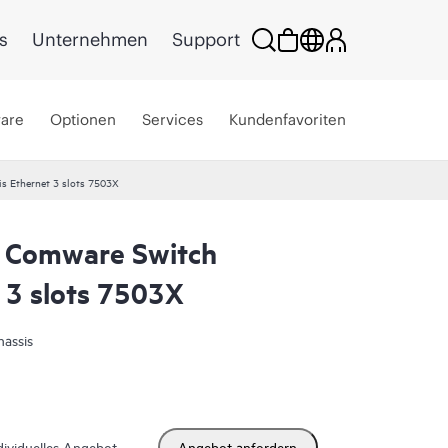
s
Unternehmen
Support
ware
Optionen
Services
Kundenfavoriten
s Ethernet 3 slots 7503X
 Comware Switch
 3 slots 7503X
assis
dividuelles Angebot
Angebot anfordern