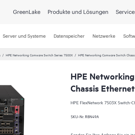
GreenLake
Produkte und Lösungen
Service
Server und Systeme
Datenspeicher
Netzwerke
Soft
s
HPE Networking Comware Switch Series 7500X
HPE Networking Comware Switch Chassi
HPE Networking
Chassis Ethernet
HPE FlexNetwork 7503X Switch-Ch
SKU-Nr.
R8N49A
Senden Sie Ihre Anfrage für ein in