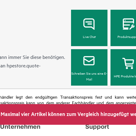
Live Chat
Produktsupp
ann immer Sie diese benötigen.
l an
hpestore.quote-
Schreiben Sie uns eine E-
HPE Produkte k
Mail
chhändler legt den endgültigen Transaktionspreis fest und kann we
nsaktionspreis kann von dem anderer Fachhändler und dem angezeigten 
das Recht vor, jederzeit Preisanpassungen vorzunehmen, u. a. aufgrund
Maximal vier Artikel können zum Vergleich hinzugefügt w
 dem Ende der Lebensdauer von Werbeaktionen und Fehlern in der Werbu
Unternehmen
Support