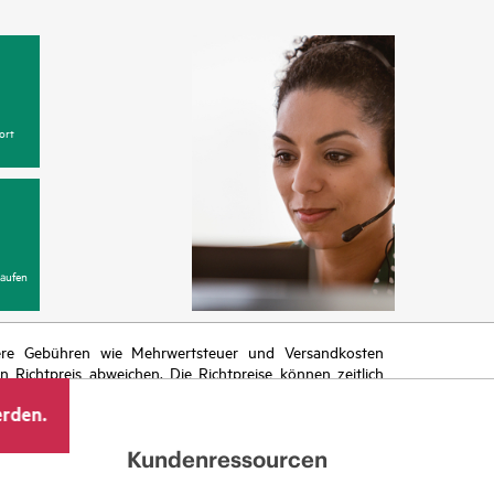
ort
aufen
itere Gebühren wie Mehrwertsteuer und Versandkosten
Richtpreis abweichen. Die Richtpreise können zeitlich
 von sich ändernden Marktbedingungen, der Einstellung
erden.
ng.
Kundenressourcen