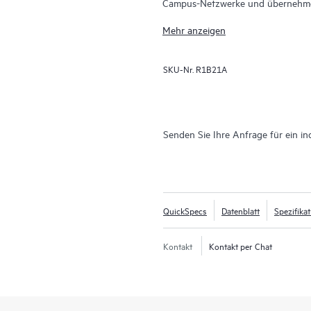
Campus-Netzwerke und übernehmen
Networking SD-Branch-Lösung, di
Mehr anzeigen
verteilte Unternehmensstandorte in
SKU-Nr.
R1B21A
Senden Sie Ihre Anfrage für ein in
QuickSpecs
Datenblatt
Spezifika
Kontakt
Kontakt per Chat