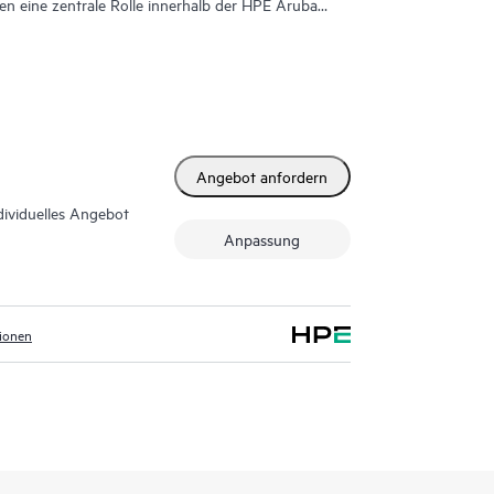
 eine zentrale Rolle innerhalb der HPE Aruba
e WLAN, LAN, SD-WAN und Sicherheit für
 einer einzigen Plattform vereint.
Angebot anfordern
dividuelles Angebot
Anpassung
tionen