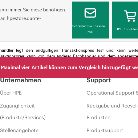
ann immer Sie diese benötigen.
l an
hpestore.quote-
Schreiben Sie uns eine E-
HPE Produkte k
Mail
chhändler legt den endgültigen Transaktionspreis fest und kann we
nsaktionspreis kann von dem anderer Fachhändler und dem angezeigten 
das Recht vor, jederzeit Preisanpassungen vorzunehmen, u. a. aufgrund
Maximal vier Artikel können zum Vergleich hinzugefügt w
 dem Ende der Lebensdauer von Werbeaktionen und Fehlern in der Werbu
Unternehmen
Support
Über HPE
Operational Support 
Zugänglichkeit
Rückgabe und Recycl
(Produkte/Services)
Produkten
Stellenangebote
Produktsupport