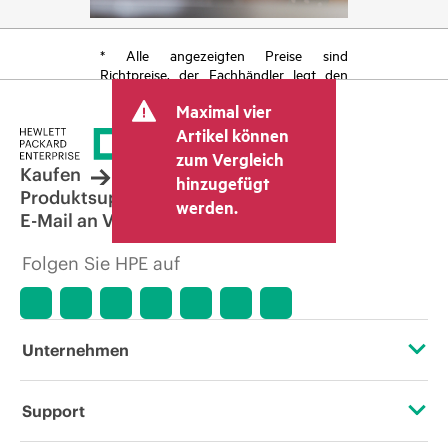
* Alle angezeigten Preise sind
Richtpreise, der Fachhändler legt den
endgültigen Transaktionspreis fest und
Maximal vier
kann weitere Gebühren wie
Mehrwertsteuer und Versandkosten
Artikel können
berücksichtigen. Der vom Fachhändler
zum Vergleich
festgelegte Transaktionspreis kann von
Kaufen
hinzugefügt
dem anderer Fachhändler und dem
Produktsupport
werden.
angezeigten Richtpreis abweichen. Die
E-Mail an Vertrieb
Richtpreise können zeitlich begrenzte
Sonderangebote enthalten. HPE behält
Folgen Sie HPE auf
sich das Recht vor, jederzeit
Preisanpassungen vorzunehmen, u. a.
aufgrund von sich ändernden
Marktbedingungen, der Einstellung von
Produkten, eingeschränkter
Unternehmen
Produktverfügbarkeit, dem Ende der
Lebensdauer von Werbeaktionen und
Fehlern in der Werbung.
Über HPE
Support