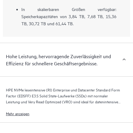
In skalierbaren Größen verfügbar:
Speicherkapazitäten von 3,84 TB, 7,68 TB, 15,36
TB, 30,72 TB und 61,44 TB.
Hohe Leistung, hervorragende Zuverlässigkeit und
Effizienz für schnellere Geschäftsergebnisse.
HPE NVMe leseintensive (RI) Enterprise und Datacenter Standard Form
Factor (EDSFF) E3.S Solid State-Laufwerke (SSDs) mit normaler
Leistung und Very Read Optimized (VRO) sind ideal für datenintensive
Workloads, Cloud Computing, KI, Content Delivery Networks und
objektbasierte Speicher geeignet.
Mehr anzeigen