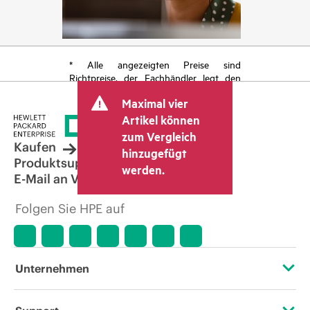
* Alle angezeigten Preise sind
Richtpreise, der Fachhändler legt den
endgültigen Transaktionspreis fest und
Maximal vier
kann weitere Gebühren wie
Mehrwertsteuer und Versandkosten
Artikel können
berücksichtigen. Der vom Fachhändler
zum Vergleich
festgelegte Transaktionspreis kann von
Kaufen
hinzugefügt
dem anderer Fachhändler und dem
Produktsupport
werden.
angezeigten Richtpreis abweichen. Die
E-Mail an Vertrieb
Richtpreise können zeitlich begrenzte
Sonderangebote enthalten. HPE behält
Folgen Sie HPE auf
sich das Recht vor, jederzeit
Preisanpassungen vorzunehmen, u. a.
aufgrund von sich ändernden
Marktbedingungen, der Einstellung von
Produkten, eingeschränkter
Unternehmen
Produktverfügbarkeit, dem Ende der
Lebensdauer von Werbeaktionen und
Fehlern in der Werbung.
Über HPE