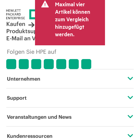
Maximal vier
kann weitere Gebühren wie
Mehrwertsteuer und Versandkosten
Artikel können
berücksichtigen. Der vom Fachhändler
zum Vergleich
festgelegte Transaktionspreis kann von
Kaufen
hinzugefügt
dem anderer Fachhändler und dem
Produktsupport
werden.
angezeigten Richtpreis abweichen. Die
E-Mail an Vertrieb
Richtpreise können zeitlich begrenzte
Sonderangebote enthalten. HPE behält
Folgen Sie HPE auf
sich das Recht vor, jederzeit
Preisanpassungen vorzunehmen, u. a.
aufgrund von sich ändernden
Marktbedingungen, der Einstellung von
Produkten, eingeschränkter
Unternehmen
Produktverfügbarkeit, dem Ende der
Lebensdauer von Werbeaktionen und
Fehlern in der Werbung.
Über HPE
Support
Zugänglichkeit (Produkte/Services)
Operational Support Services
Veranstaltungen und News
Stellenangebote
Rückgabe und Recycling von Produkten
Veranstaltungen
Kundenressourcen
Unternehmensverantwortung