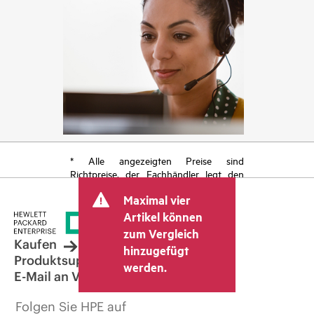
* Alle angezeigten Preise sind
Richtpreise, der Fachhändler legt den
endgültigen Transaktionspreis fest und
Maximal vier
kann weitere Gebühren wie
Mehrwertsteuer und Versandkosten
Artikel können
berücksichtigen. Der vom Fachhändler
zum Vergleich
festgelegte Transaktionspreis kann von
Kaufen
hinzugefügt
dem anderer Fachhändler und dem
Produktsupport
werden.
angezeigten Richtpreis abweichen. Die
E-Mail an Vertrieb
Richtpreise können zeitlich begrenzte
Sonderangebote enthalten. HPE behält
Folgen Sie HPE auf
sich das Recht vor, jederzeit