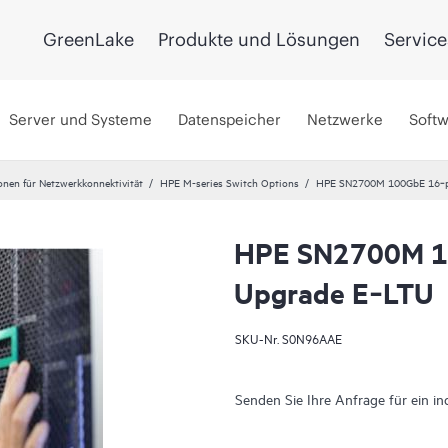
GreenLake
Produkte und Lösungen
Service
Server und Systeme
Datenspeicher
Netzwerke
Soft
onen für Netzwerkkonnektivität
HPE M-series Switch Options
HPE SN2700M 100GbE 16‑p
HPE SN2700M 1
Upgrade E‑LTU
SKU-Nr.
S0N96AAE
Senden Sie Ihre Anfrage für ein in