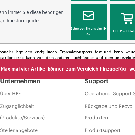
ann immer Sie diese benötigen.
l an
hpestore.quote-
Schreiben Sie uns eine E-
HPE Produkte k
Mail
chhändler legt den endgültigen Transaktionspreis fest und kann we
nsaktionspreis kann von dem anderer Fachhändler und dem angezeigten 
das Recht vor, jederzeit Preisanpassungen vorzunehmen, u. a. aufgrund
Maximal vier Artikel können zum Vergleich hinzugefügt w
 dem Ende der Lebensdauer von Werbeaktionen und Fehlern in der Werbu
Unternehmen
Support
Über HPE
Operational Support 
Zugänglichkeit
Rückgabe und Recycl
(Produkte/Services)
Produkten
Stellenangebote
Produktsupport