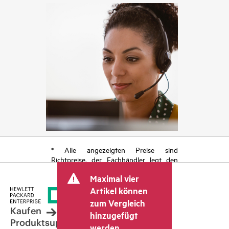
* Alle angezeigten Preise sind
Richtpreise, der Fachhändler legt den
endgültigen Transaktionspreis fest und
Maximal vier
kann weitere Gebühren wie
Mehrwertsteuer und Versandkosten
Artikel können
berücksichtigen. Der vom Fachhändler
zum Vergleich
festgelegte Transaktionspreis kann von
Kaufen
hinzugefügt
dem anderer Fachhändler und dem
Produktsupport
werden.
angezeigten Richtpreis abweichen. Die