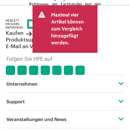
Richtpreise, der Fachhändler legt den
endgültigen Transaktionspreis fest und
Maximal vier
kann weitere Gebühren wie
Mehrwertsteuer und Versandkosten
Artikel können
berücksichtigen. Der vom Fachhändler
zum Vergleich
festgelegte Transaktionspreis kann von
Kaufen
hinzugefügt
dem anderer Fachhändler und dem
Produktsupport
werden.
angezeigten Richtpreis abweichen. Die
E-Mail an Vertrieb
Richtpreise können zeitlich begrenzte
Sonderangebote enthalten. HPE behält
Folgen Sie HPE auf
sich das Recht vor, jederzeit
Preisanpassungen vorzunehmen, u. a.
aufgrund von sich ändernden
Marktbedingungen, der Einstellung von
Produkten, eingeschränkter
Unternehmen
Produktverfügbarkeit, dem Ende der
Lebensdauer von Werbeaktionen und
Fehlern in der Werbung.
Über HPE
Support
Zugänglichkeit (Produkte/Services)
Operational Support Services
Veranstaltungen und News
Stellenangebote