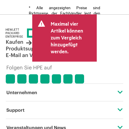
* Alle angezeigten Preise sind
Richtpreise, der Fachhändler legt den
endgültigen Transaktionspreis fest und
Maximal vier
kann weitere Gebühren wie
Mehrwertsteuer und Versandkosten
Artikel können
berücksichtigen. Der vom Fachhändler
zum Vergleich
festgelegte Transaktionspreis kann von
Kaufen
hinzugefügt
dem anderer Fachhändler und dem
Produktsupport
werden.
angezeigten Richtpreis abweichen. Die
E-Mail an Vertrieb
Richtpreise können zeitlich begrenzte
Sonderangebote enthalten. HPE behält
Folgen Sie HPE auf
sich das Recht vor, jederzeit
Preisanpassungen vorzunehmen, u. a.
aufgrund von sich ändernden
Marktbedingungen, der Einstellung von
Produkten, eingeschränkter
Unternehmen
Produktverfügbarkeit, dem Ende der
Lebensdauer von Werbeaktionen und
Fehlern in der Werbung.
Über HPE
Support
Zugänglichkeit (Produkte/Services)
Operational Support Services
Veranstaltungen und News