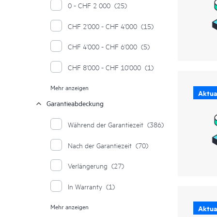
0 - CHF 2 000
(25)
CHF 2'000 - CHF 4'000
(15)
CHF 4'000 - CHF 6'000
(5)
CHF 8'000 - CHF 10'000
(1)
Mehr anzeigen
CHF 10'000 - CHF 12'000
(1)
Aktual
Garantieabdeckung
CHF 14'000 - CHF 16'000
(1)
Während der Garantiezeit
(386)
≥ CHF 28'000
(2)
Nach der Garantiezeit
(70)
Verlängerung
(27)
In Warranty
(1)
Mehr anzeigen
Post Warranty
(1)
Aktual