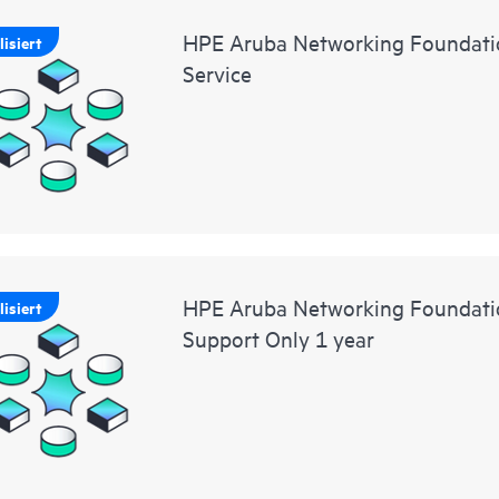
HPE Aruba Networking Foundatio
isiert
Service
HPE Aruba Networking Foundat
isiert
Support Only 1 year