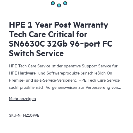
HPE 1 Year Post Warranty
Tech Care Critical for
SN6630C 32Gb 96‑port FC
Switch Service
HPE Tech Care Service ist der operative Support-Service für
HPE Hardware- und Softwareprodukte (einschließlich On-
Premise- und as-a-Service-Versionen). HPE Tech Care Service
sucht proaktiv nach Vorgehensweisen zur Verbesserung von
Abläufen, statt nur reaktiven Support zu bieten und hilft IT-
Mehr anzeigen
Teams dadurch, das Unternehmen voranzubringen.
SKU-Nr.
HZ1Q9PE
HPE Tech Care Service ermöglicht darüber hinaus direkten
Zugang zu produktspezifischen Experten und unterstützt
Kunden durch allgemeine technische Beratung und