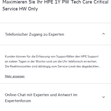
Maximieren Sie Ihr HPE 1Y PW Tech Care Critical
der HPE Tech Care Service den Zugriff auf das HPE Service
Service HW Only
Portal, ein erweitertes und personalisiertes digitales Erlebnis,
das verwertbare Daten zu HPE Produkten, Servicefällen und
Supportverträgen liefert, die durch den HPE Tech Care Service
abgedeckt sind. Den Kunden bietet sich eine einfachere
Telefonischer Zugang zu Experten
Verwaltung ihrer Assets. Sie sehen auf einen Blick, welche
Produkte in ihrer IT-Umgebung installiert sind und wie sie
interagieren. Mit neuen Self-Service-Tools können Kunden
ohne Supportanfragen stellen zu müssen bestimmte Aktionen
Kunden können für die Erfassung von Supportfällen den HPE Support
selbst ausführen und ein Portal mit sorgfältig
an sieben Tagen in der Woche rund um die Uhr telefonisch erreichen.
zusammengestellten Wissensressourcen nutzen. HPE Tech Care
Die Reaktionszeiten sind abhängig vom Service-Level des abgedeckten
Service ermöglicht den Zugang zu HPE Ressourcen, die einen
Produkts.
Mehr anzeigen
Beitrag für Operational Excellence und Leistungsoptimierung
vom Edge bis zur Cloud leisten.
Online-Chat mit Experten und Antwort im
Expertenforum